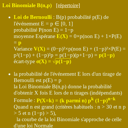
Loi Binomiale B(n,p)
[répertoire]
Loi de Bernoulli
: B(p) probabilité p(E) de
l'événement E = p ∈ [0, 1]
probabilité P(non E) = 1−p
moyenne Espérane
E(X)
= 0×p(non E) + 1×P(E)
=
p
Variance
V(X)
= (0−p)²×p(non E) + (1−p)²×P(E) =
p²(1−p) + (1−p)²p = p(1−p)(p+1−p) =
p(1−p)
écart-type
σ(X) = √
p(1−p)
la probabilité de l'événement E lors d'un tirage de
Bernoulli est p(E) = p
la Loi Binomiale B(n,p) donne la probabilité
d'obtenir X fois E lors de n tirages (indépendants)
k
n−k
Formule :
P(X=k) = (k parmi n) p
(1−p)
Quand n est grand (critères habituels : n > 30 et n p
> 5 et n (1−p) > 5),
la courbe de la loi Binomiale s'approche de celle
d'une loi Normale