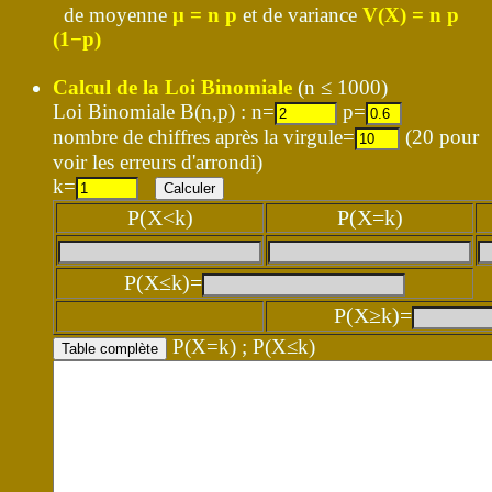
de moyenne
μ = n p
et de variance
V(X) = n p
(1−p)
Calcul de la Loi Binomiale
(n ≤ 1000)
Loi Binomiale B(n,p) : n=
p=
nombre de chiffres après la virgule=
(20 pour
voir les erreurs d'arrondi)
k=
P(X<k)
P(X=k)
P(X≤k)=
P(X≥k)=
P(X=k) ; P(X≤k)