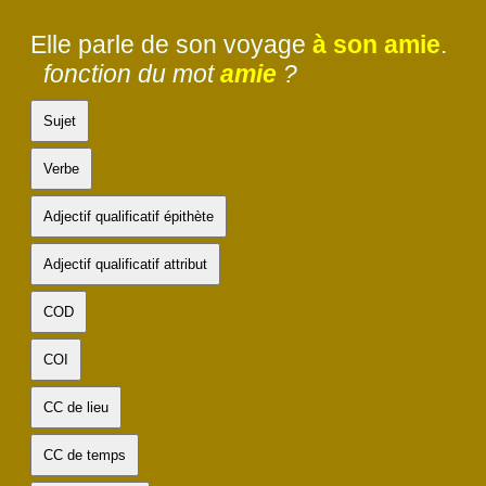
Elle parle de son voyage
à son amie
.
fonction du mot
amie
?
Sujet
Verbe
Adjectif qualificatif épithète
Adjectif qualificatif attribut
COD
COI
CC de lieu
CC de temps